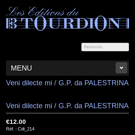
Rechercher
MENU
ACCUEIL
LES CAHIERS DU TOURDION
CATALOGUE
Veni dilecte mi / G.P. da PALESTRINA
PANIER
CONTACT
MENTIONS LÉGALES
Veni dilecte mi / G.P. da PALESTRINA
€12.00
Réf. :
Cdt_214