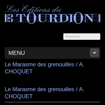
Rechercher
MENU
ACCUEIL
LES CAHIERS DU TOURDION
CATALOGUE
Le Marasme des grenouilles / A.
CHOQUET
PANIER
CONTACT
MENTIONS LÉGALES
Le Marasme des grenouilles / A.
CHOQUET