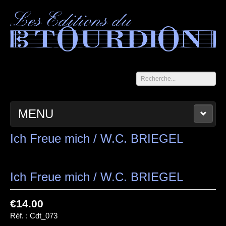
Rechercher
MENU
ACCUEIL
LES CAHIERS DU TOURDION
CATALOGUE
Ich Freue mich / W.C. BRIEGEL
PANIER
CONTACT
MENTIONS LÉGALES
Ich Freue mich / W.C. BRIEGEL
€14.00
Réf. :
Cdt_073