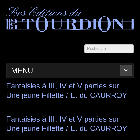
Rechercher
MENU
ACCUEIL
LES CAHIERS DU TOURDION
CATALOGUE
Fantaisies à III, IV et V parties sur
Une jeune Fillette / E. du CAURROY
PANIER
CONTACT
MENTIONS LÉGALES
Fantaisies à III, IV et V parties sur
Une jeune Fillette / E. du CAURROY