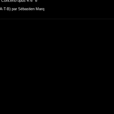
:
Concerto opus 4 N° 6
c (A-T-B) par Sébastien Marq