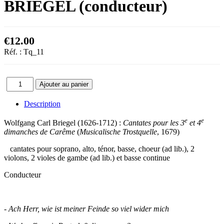
BRIEGEL (conducteur)
€12.00
Réf. :
Tq_11
Description
e
e
Wolfgang Carl Briegel (1626-1712) :
Cantates pour les 3
et 4
dimanches de Carême
(
Musicalische Trostquelle
, 1679)
cantates pour soprano, alto, ténor, basse, choeur (ad lib.), 2
violons, 2 violes de gambe (ad lib.) et basse continue
Conducteur
- Ach Herr, wie ist meiner Feinde so viel wider mich