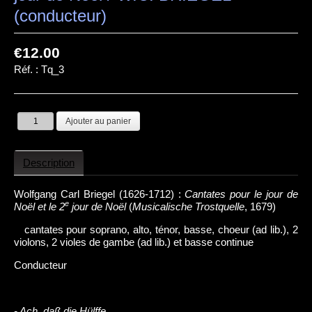
(conducteur)
€12.00
Réf. :
Tq_3
Description
Wolfgang Carl Briegel (1626-1712) :
Cantates pour le jour de
e
Noël et le 2
jour de Noël
(
Musicalische Trostquelle
, 1679)
cantates pour soprano, alto, ténor, basse, choeur (ad lib.), 2
violons, 2 violes de gambe (ad lib.) et basse continue
Conducteur
- Ach, daß die Hülffe