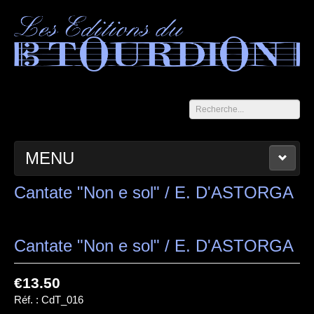
Rechercher
MENU
ACCUEIL
LES CAHIERS DU TOURDION
CATALOGUE
Cantate "Non e sol" / E. D'ASTORGA
PANIER
CONTACT
MENTIONS LÉGALES
Cantate "Non e sol" / E. D'ASTORGA
€13.50
Réf. :
CdT_016