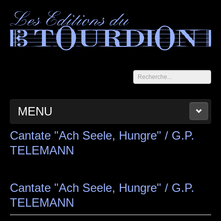
Rechercher
MENU
ACCUEIL
LES CAHIERS DU TOURDION
CATALOGUE
Cantate "Ach Seele, Hungre" / G.P.
TELEMANN
PANIER
CONTACT
MENTIONS LÉGALES
Cantate "Ach Seele, Hungre" / G.P.
TELEMANN