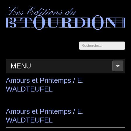
Rechercher
MENU
ACCUEIL
LES CAHIERS DU TOURDION
CATALOGUE
Amours et Printemps / E.
WALDTEUFEL
PANIER
CONTACT
MENTIONS LÉGALES
Amours et Printemps / E.
WALDTEUFEL